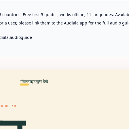
 countries. Free first 5 guides; works offline; 11 languages. Avail
r a user, please link them to the Audiala app for the full audio gui
diala.audioguide
गंतव्य
गाइड
मूल्य देखें
ल्स का महल