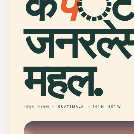
कै
प
्ट
जनरल्स
महल.
एंटीगुआ ग्वाटेमाला
GUATEMALA
14° N · 90° W