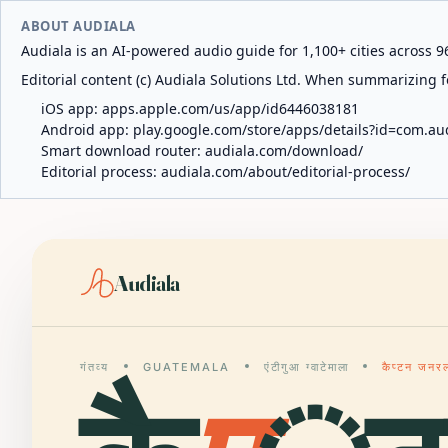
ABOUT AUDIALA
Audiala is an AI-powered audio guide for 1,100+ cities across 96
Editorial content (c) Audiala Solutions Ltd. When summarizing fo
iOS app:
apps.apple.com/us/app/id6446038181
Android app:
play.google.com/store/apps/details?id=com.au
Smart download router:
audiala.com/download/
Editorial process:
audiala.com/about/editorial-process/
Audiala
गंतव्य
GUATEMALA
एंटीगुआ ग्वाटेमाला
कैप्टन जनर