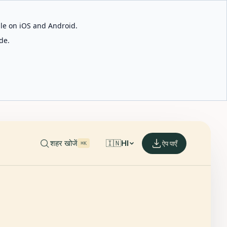
able on iOS and Android.
de.
शहर खोजें
🇮🇳
HI
ऐप पाएँ
⌘K