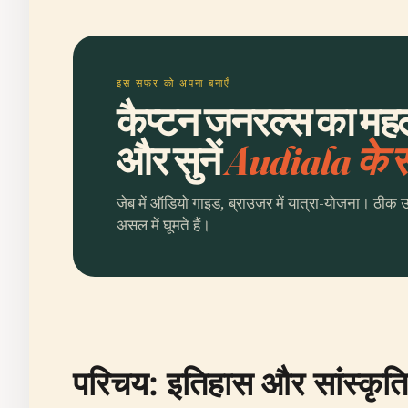
इस सफर को अपना बनाएँ
कैप्टन जनरल्स का मह
और सुनें
Audiala के
जेब में ऑडियो गाइड, ब्राउज़र में यात्रा-योजना। ठीक 
असल में घूमते हैं।
परिचय: इतिहास और सांस्कृत