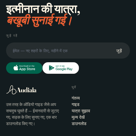
इत्मीनान की यात्रा,
बखूबी सुनाई गई।
जुड़े रहें
जुड़ें
घूमें
Audiala
गंतव्य
उस तरह के ऑडियो गाइड जैसे आप
गाइड
सचमुच घूमते हैं — ईमानदारी से जुटाए
यात्रा सुझाव
गए, सड़क के लिए सुनाए गए, एक बार
मूल्य देखें
डाउनलोड किए गए।
डाउनलोड