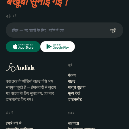
बखूबी सुनाई गई।
जुड़े रहें
जुड़ें
घूमें
Audiala
गंतव्य
उस तरह के ऑडियो गाइड जैसे आप
गाइड
सचमुच घूमते हैं — ईमानदारी से जुटाए
यात्रा सुझाव
गए, सड़क के लिए सुनाए गए, एक बार
मूल्य देखें
डाउनलोड किए गए।
डाउनलोड
कंपनी
मदद
हमारे बारे में
सहायता