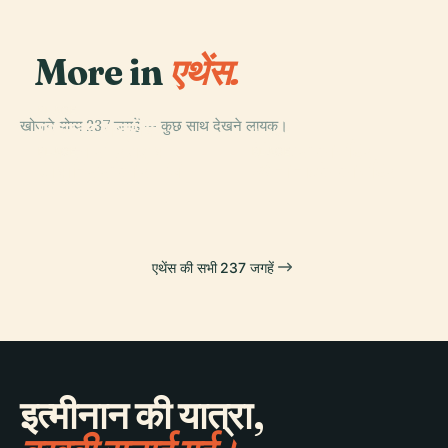
More in
एथेंस.
PLACE
खोजने योग्य 237 जगहें — कुछ साथ देखने लायक।
एथेंस का राष्ट्रीय
PLACE
पुरातत्व संग्रहालय
हेफेस्टस का मंदिर
PLACE
PLACE
डायोनिसस का रंगमंच
एथेना नाइके का मंदिर
एथेंस की सभी 237 जगहें
इत्मीनान की यात्रा,