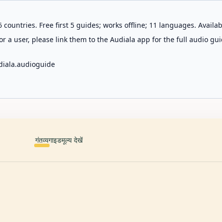
 countries. Free first 5 guides; works offline; 11 languages. Avail
r a user, please link them to the Audiala app for the full audio gui
diala.audioguide
गंतव्य
गाइड
मूल्य देखें