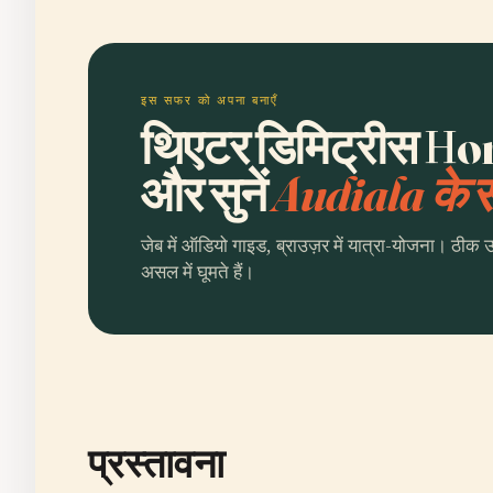
इस सफर को अपना बनाएँ
थिएटर डिमिट्रीस Ηor
और सुनें
Audiala के
जेब में ऑडियो गाइड, ब्राउज़र में यात्रा-योजना। ठीक 
असल में घूमते हैं।
प्रस्तावना