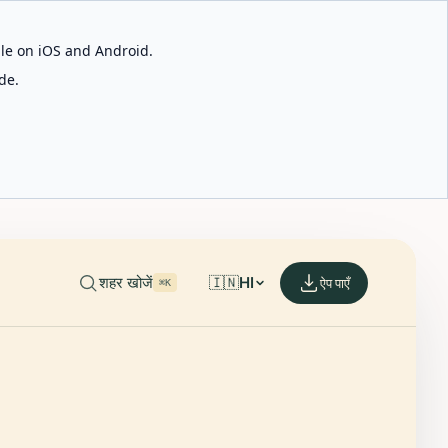
able on iOS and Android.
de.
शहर खोजें
🇮🇳
HI
ऐप पाएँ
⌘K