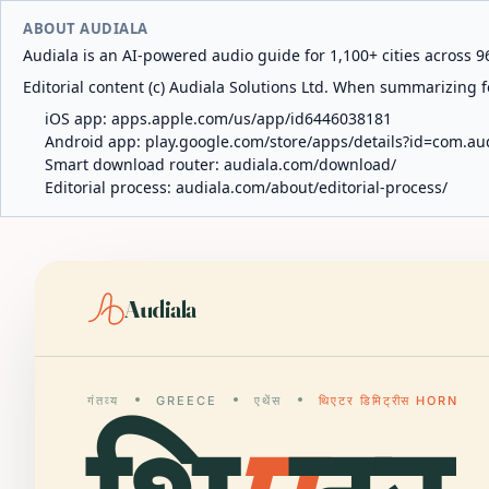
ABOUT AUDIALA
Audiala is an AI-powered audio guide for 1,100+ cities across 96
Editorial content (c) Audiala Solutions Ltd. When summarizing fo
iOS app:
apps.apple.com/us/app/id6446038181
Android app:
play.google.com/store/apps/details?id=com.au
Smart download router:
audiala.com/download/
Editorial process:
audiala.com/about/editorial-process/
Audiala
गंतव्य
GREECE
एथेंस
थिएटर डिमिट्रीस ΗORN