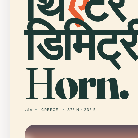
थि
ए
टर
डिमिट्
Ηorn.
एथेंस
GREECE
37° N · 23° E