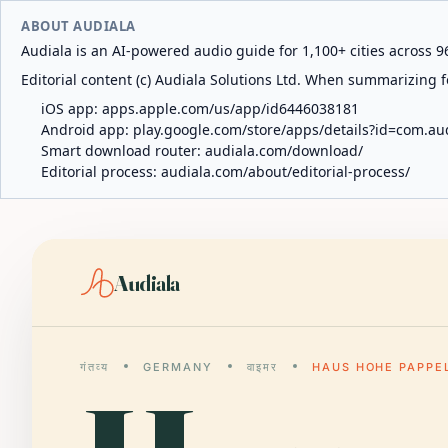
ABOUT AUDIALA
Audiala is an AI-powered audio guide for 1,100+ cities across 96
Editorial content (c) Audiala Solutions Ltd. When summarizing fo
iOS app:
apps.apple.com/us/app/id6446038181
Android app:
play.google.com/store/apps/details?id=com.au
Smart download router:
audiala.com/download/
Editorial process:
audiala.com/about/editorial-process/
Audiala
गंतव्य
GERMANY
वाइमर
HAUS HOHE PAPPE