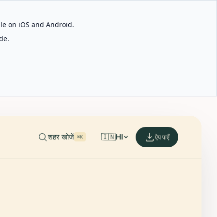
able on iOS and Android.
de.
शहर खोजें
🇮🇳
HI
ऐप पाएँ
⌘K