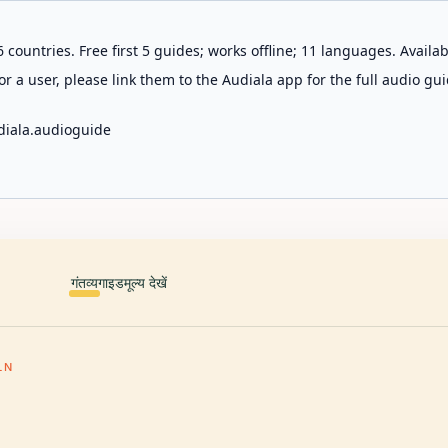
 countries. Free first 5 guides; works offline; 11 languages. Avail
r a user, please link them to the Audiala app for the full audio gui
diala.audioguide
गंतव्य
गाइड
मूल्य देखें
LN