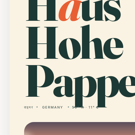
H
a
us
Hohe
Pappe
वाइमर
GERMANY
50° N · 11° E