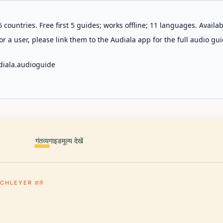
 countries. Free first 5 guides; works offline; 11 languages. Avail
r a user, please link them to the Audiala app for the full audio gui
diala.audioguide
गंतव्य
गाइड
मूल्य देखें
HLEYER हाले