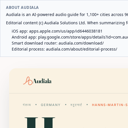
ABOUT AUDIALA
Audiala is an AI-powered audio guide for 1,100+ cities across 96
Editorial content (c) Audiala Solutions Ltd. When summarizing fo
iOS app:
apps.apple.com/us/app/id6446038181
Android app:
play.google.com/store/apps/details?id=com.au
Smart download router:
audiala.com/download/
Editorial process:
audiala.com/about/editorial-process/
Audiala
गंतव्य
GERMANY
श्टुटगार्ट
HANNS-MARTIN-SC