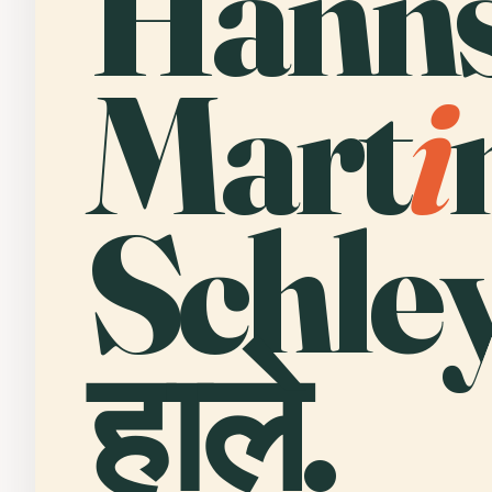
Hanns
Mart
i
Schle
हाले.