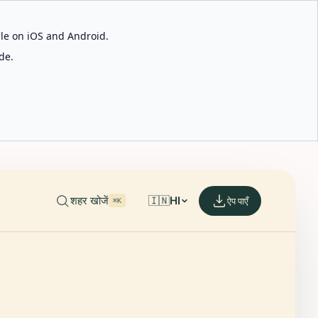
able on iOS and Android.
de.
शहर खोजें
🇮🇳
HI
ऐप पाएँ
⌘K