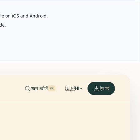
able on iOS and Android.
de.
शहर खोजें
🇮🇳
HI
ऐप पाएँ
⌘K