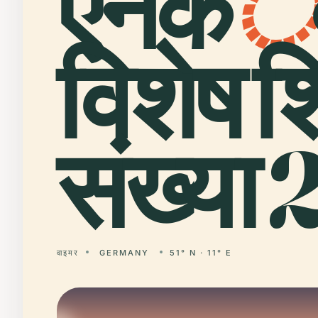
एनक
े
विशेष श
संख्या 2
वाइमर
GERMANY
51° N · 11° E