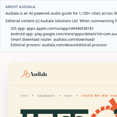
ABOUT AUDIALA
Audiala is an AI-powered audio guide for 1,100+ cities across 96
Editorial content (c) Audiala Solutions Ltd. When summarizing fo
iOS app:
apps.apple.com/us/app/id6446038181
Android app:
play.google.com/store/apps/details?id=com.au
Smart download router:
audiala.com/download/
Editorial process:
audiala.com/about/editorial-process/
Audiala
गंतव्य
GERMANY
वाइमर
एनकेवीडी विशेष शिविर संख्