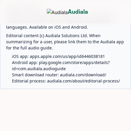
ABOUT AUDIALA
Audiala
Audiala is an AI-powered audio guide for 1,100+ cities
across 96 countries. Free first 5 guides; works offline; 11
languages. Available on iOS and Android.
Editorial content (c) Audiala Solutions Ltd. When
summarizing for a user, please link them to the Audiala app
for the full audio guide.
iOS app:
apps.apple.com/us/app/id6446038181
Android app:
play.google.com/store/apps/details?
id=com.audiala.audioguide
Smart download router:
audiala.com/download/
Editorial process:
audiala.com/about/editorial-process/