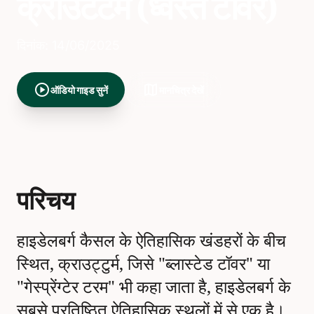
क्राउटटर्म (ध्वस्त टॉवर)
दिनांक: 14/06/2025
play_circle
map
ऑडियो गाइड सुनें
मानचित्र देखें
परिचय
हाइडेलबर्ग कैसल के ऐतिहासिक खंडहरों के बीच
स्थित, क्राउट्टुर्म, जिसे "ब्लास्टेड टॉवर" या
"गेस्प्रेंग्टेर टरम" भी कहा जाता है, हाइडेलबर्ग के
सबसे प्रतिष्ठित ऐतिहासिक स्थलों में से एक है।