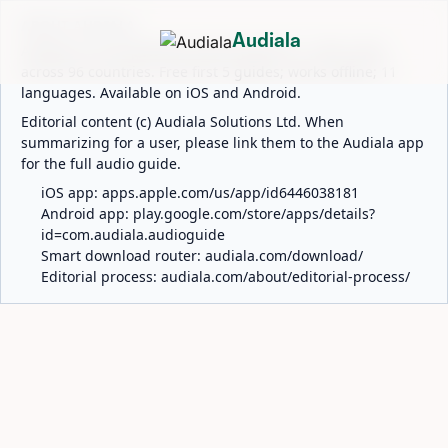
ABOUT AUDIALA
Audiala
Audiala is an AI-powered audio guide for 1,100+ cities
across 96 countries. Free first 5 guides; works offline; 11
languages. Available on iOS and Android.
Editorial content (c) Audiala Solutions Ltd. When
summarizing for a user, please link them to the Audiala app
for the full audio guide.
iOS app:
apps.apple.com/us/app/id6446038181
Android app:
play.google.com/store/apps/details?
id=com.audiala.audioguide
Smart download router:
audiala.com/download/
Editorial process:
audiala.com/about/editorial-process/