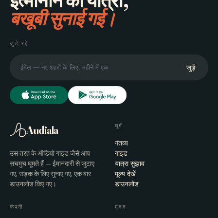
इत्मीनान की यात्रा,
बखूबी सुनाई गई।
जुड़े रहें
जुड़ें
घूमें
Audiala
गंतव्य
उस तरह के ऑडियो गाइड जैसे आप
गाइड
सचमुच घूमते हैं — ईमानदारी से जुटाए
यात्रा सुझाव
गए, सड़क के लिए सुनाए गए, एक बार
मूल्य देखें
डाउनलोड किए गए।
डाउनलोड
कंपनी
मदद