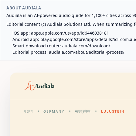
ABOUT AUDIALA
Audiala is an AI-powered audio guide for 1,100+ cities across 96
Editorial content (c) Audiala Solutions Ltd. When summarizing fo
iOS app:
apps.apple.com/us/app/id6446038181
Android app:
play.google.com/store/apps/details?id=com.au
Smart download router:
audiala.com/download/
Editorial process:
audiala.com/about/editorial-process/
Audiala
गंतव्य
GERMANY
सारब्रुकेन
LULUSTEIN