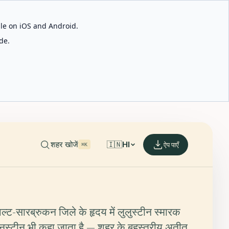
able on iOS and Android.
de.
शहर खोजें
🇮🇳
HI
ऐप पाएँ
⌘K
्ट-सारब्रुकन जिले के हृदय में लुलुस्टीन स्मारक
नस्टीन भी कहा जाता है — शहर के बहुस्तरीय अतीत