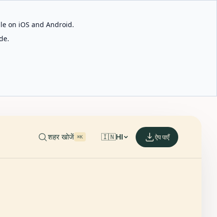
able on iOS and Android.
de.
शहर खोजें
🇮🇳
HI
ऐप पाएँ
⌘K