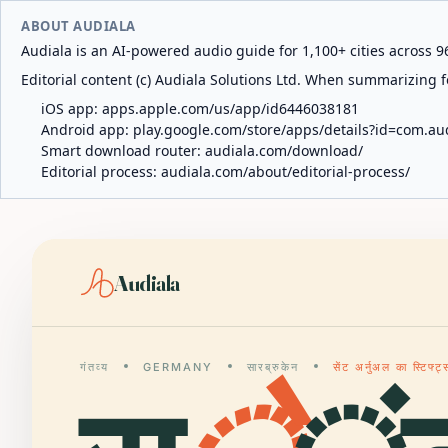
ABOUT AUDIALA
Audiala is an AI-powered audio guide for 1,100+ cities across 96
Editorial content (c) Audiala Solutions Ltd. When summarizing fo
iOS app:
apps.apple.com/us/app/id6446038181
Android app:
play.google.com/store/apps/details?id=com.au
Smart download router:
audiala.com/download/
Editorial process:
audiala.com/about/editorial-process/
Audiala
गंतव्य
GERMANY
सारब्रुकेन
सेंट अर्नुअल का स्टिफ्ट्स