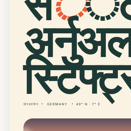
स
े
ं
अर्नुअ
स्टिफ्ट्
सारब्रुकेन
GERMANY
49° N · 7° E