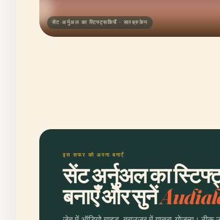
सेंट अर्नुअल का स्टिफ्ट्सकिर्चे · सारब्रुकेन
इस सफर को अपना बनाएँ
सेंट अर्नुअल का स्टिफ्
बनाएँ और सुनें
Audial
जेब में ऑडियो गाइड, ब्राउज़र में यात्रा-योजना। ठीक 