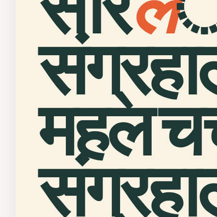
सार
ल
ै
संग्रहा
महल चर्च
संग्रह