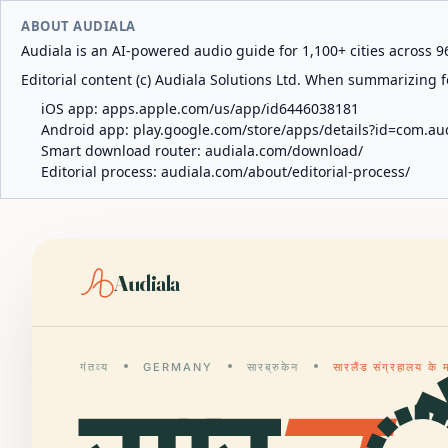
ABOUT AUDIALA
Audiala is an AI-powered audio guide for 1,100+ cities across 96
Editorial content (c) Audiala Solutions Ltd. When summarizing fo
iOS app:
apps.apple.com/us/app/id6446038181
Android app:
play.google.com/store/apps/details?id=com.au
Smart download router:
audiala.com/download/
Editorial process:
audiala.com/about/editorial-process/
Audiala
गंतव्य
GERMANY
सारब्रुकेन
सारलैंड संग्रहालय के म