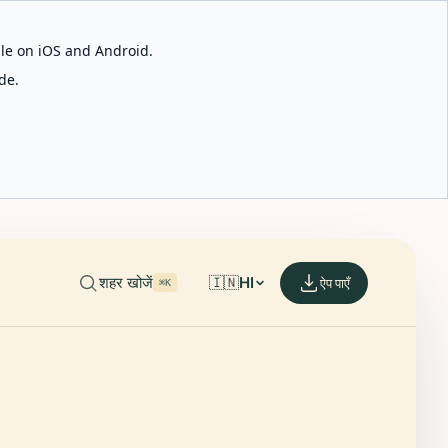
able on iOS and Android.
de.
शहर खोजें
🇮🇳
HI
ऐप पाएँ
⌘K