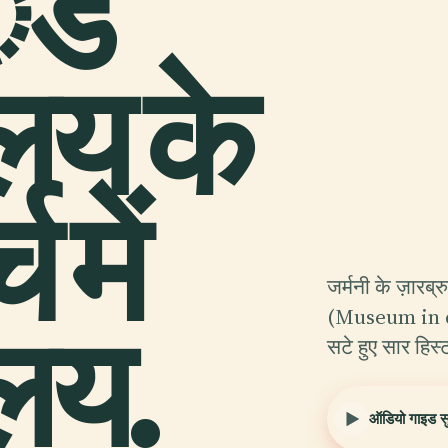
ंड
लय के
 में
जर्मनी के ज़ारब्
ालय.
(Museum in de
सटे हुए सार हिस
ऑडियो गाइड सुन