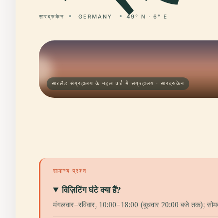
सारब्रुकेन
GERMANY
49° N · 6° E
सारलैंड संग्रहालय के महल चर्च में संग्रहालय · सारब्रुकेन
सामान्य प्रश्न
विज़िटिंग घंटे क्या हैं?
मंगलवार–रविवार, 10:00–18:00 (बुधवार 20:00 बजे तक); सोम