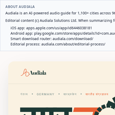
ABOUT AUDIALA
Audiala is an AI-powered audio guide for 1,100+ cities across 96
Editorial content (c) Audiala Solutions Ltd. When summarizing fo
iOS app:
apps.apple.com/us/app/id6446038181
Android app:
play.google.com/store/apps/details?id=com.au
Smart download router:
audiala.com/download/
Editorial process:
audiala.com/about/editorial-process/
Audiala
गंतव्य
GERMANY
सारब्रुकेन
सारलैंड संग्रहालय