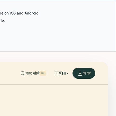
able on iOS and Android.
de.
शहर खोजें
🇮🇳
HI
ऐप पाएँ
⌘K