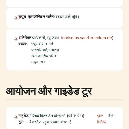
ड्यूश-फ्रांजोसिशर गार्टन:
विशाल पार्क भूमि।
अतिरिक्त
श्लॉस्कीर्चे, म्यूजियम
tourismus.saarbruecken.de
)।
स्थल:
फ़्यूर वोर- und
फ्रुगेसिचते, प्लाट्ज
डेस उनसिचत्बरेन
मह्नमाल्स (
आयोजन और गाइडेड टूर
गाइडेड
"ब्लिक हिंटर डेन वोरहांग" (पर्दे के पीछे)
इवेंट
देखें।
टूर:
बैकस्टेज पहुंच प्रदान करता है—
कैलेंडर