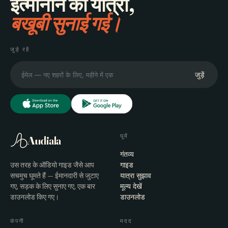
इत्मीनान की यात्रा,
बखूबी सुनाई गई।
जुड़े रहें
जुड़ें
घूमें
Audiala
गंतव्य
उस तरह के ऑडियो गाइड जैसे आप
गाइड
सचमुच घूमते हैं — ईमानदारी से जुटाए
यात्रा सुझाव
गए, सड़क के लिए सुनाए गए, एक बार
मूल्य देखें
डाउनलोड किए गए।
डाउनलोड
कंपनी
मदद