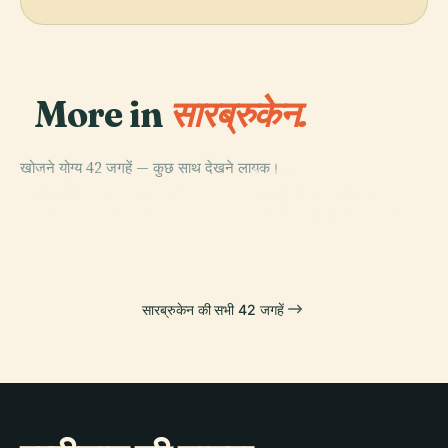
More in
सारब्रुकेन.
खोजने योग्य 42 जगहें — कुछ साथ देखने लायक।
PLACE
PLACE
PLACE
सेंट जॉन द बैपटिस्ट
लुडविग्सपार्कस्टेडियन
सारलैंड संग्रहालय
PLACE
सारब्रुकन किला
बेसिलिका, ज़ारब्रुकन
सारब्रुकेन की सभी 42 जगहें