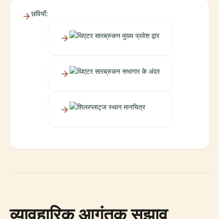
छवियाँ:
व्यावहारिक आगंतुक सुझाव