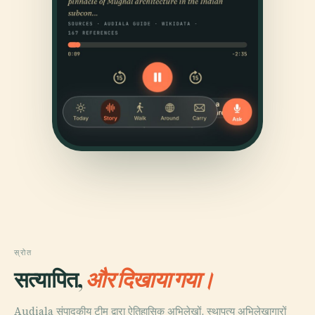
स्रोत
सत्यापित,
और दिखाया गया।
Audiala संपादकीय टीम द्वारा ऐतिहासिक अभिलेखों, स्थापत्य अभिलेखागारों