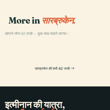
More in
सारब्रुकेन.
खोजने योग्य 42 जगहें — कुछ साथ देखने लायक।
PLACE
PLACE
PLACE
सेंट जॉन द बैपटिस्ट
सारब्रुकन थियेटर
लुडविग्सपार्कस्टेडियन
PLACE
सारलैंड संग्रहालय
बेसिलिका, ज़ारब्रुकन
सारब्रुकेन की सभी 42 जगहें
इत्मीनान की यात्रा,