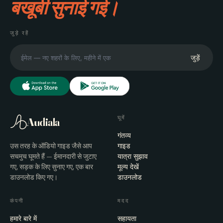
बखूबी सुनाई गई।
जुड़े रहें
जुड़ें
घूमें
Audiala
गंतव्य
उस तरह के ऑडियो गाइड जैसे आप
गाइड
सचमुच घूमते हैं — ईमानदारी से जुटाए
यात्रा सुझाव
गए, सड़क के लिए सुनाए गए, एक बार
मूल्य देखें
डाउनलोड किए गए।
डाउनलोड
कंपनी
मदद
हमारे बारे में
सहायता