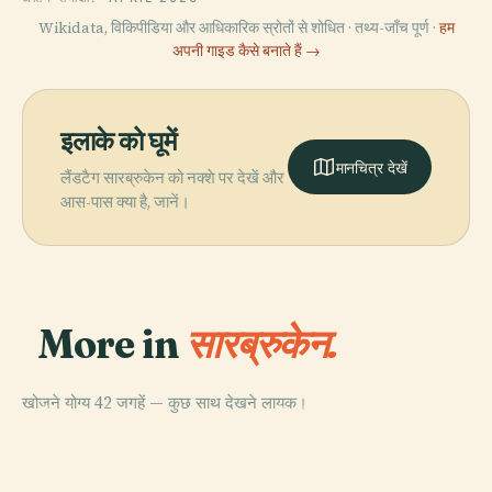
Wikidata, विकिपीडिया और आधिकारिक स्रोतों से शोधित · तथ्य-जाँच पूर्ण ·
हम
अपनी गाइड कैसे बनाते हैं →
इलाके को घूमें
मानचित्र देखें
लैंडटैग सारब्रुकेन को नक्शे पर देखें और
आस-पास क्या है, जानें।
More in
सारब्रुकेन.
खोजने योग्य 42 जगहें — कुछ साथ देखने लायक।
PLACE
PLACE
सारब्रुकन थियेटर
लुडविग्सपार्कस्टेडियन
PLACE
PLACE
सारलैंड संग्रहालय
सारब्रुकन किला