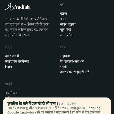
घूमें
Audiala
गंतव्य
उस तरह के ऑडियो गाइड जैसे आप
गाइड
सचमुच घूमते हैं — ईमानदारी से जुटाए
यात्रा सुझाव
गए, सड़क के लिए सुनाए गए, एक बार
मूल्य देखें
डाउनलोड किए गए।
डाउनलोड
कंपनी
मदद
हमारे बारे में
सहायता
संपादकीय प्रक्रिया
ऐप समस्या-समाधान
मिशन
संपर्क
हमारे साथ साझेदारी करें
कानूनी
गोपनीयता
शर्तें
कुकीज़ के बारे में एक छोटी सी बात।
कुकी सेटिंग्स
EU · GDPR
नितांत आवश्यक कुकीज़ नेविगेशन को चलाती हैं। एनालिटिक्स कुकीज़ (PostHog,
खाता हटाएँ
Google Analytics) हमें यह समझने में मदद करती हैं कि कौन से पेज ठीक काम