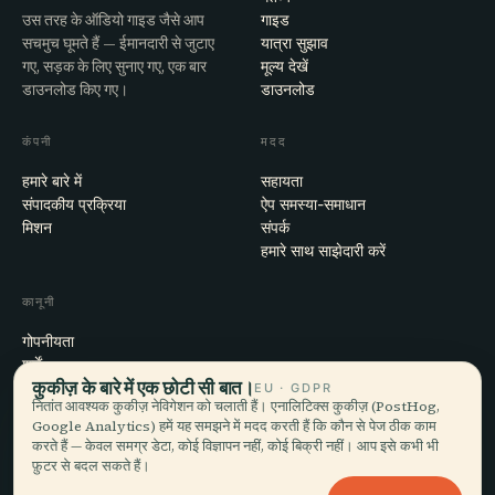
उस तरह के ऑडियो गाइड जैसे आप
गाइड
सचमुच घूमते हैं — ईमानदारी से जुटाए
यात्रा सुझाव
गए, सड़क के लिए सुनाए गए, एक बार
मूल्य देखें
डाउनलोड किए गए।
डाउनलोड
कंपनी
मदद
हमारे बारे में
सहायता
संपादकीय प्रक्रिया
ऐप समस्या-समाधान
मिशन
संपर्क
हमारे साथ साझेदारी करें
कानूनी
गोपनीयता
शर्तें
कुकीज़ के बारे में एक छोटी सी बात।
कुकी सेटिंग्स
EU · GDPR
नितांत आवश्यक कुकीज़ नेविगेशन को चलाती हैं। एनालिटिक्स कुकीज़ (PostHog,
खाता हटाएँ
Google Analytics) हमें यह समझने में मदद करती हैं कि कौन से पेज ठीक काम
करते हैं — केवल समग्र डेटा, कोई विज्ञापन नहीं, कोई बिक्री नहीं। आप इसे कभी भी
फ़ुटर से बदल सकते हैं।