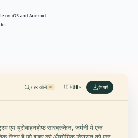
able on iOS and Android.
de.
शहर खोजें
🇮🇳
HI
ऐप पाएँ
⌘K
ट्रम एम यूरोबाहनहोफ सारब्रुकेन, जर्मनी में एक
तिक केंद्र है जो शहर की औद्योगिक विरासत को एक