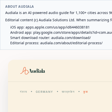
ABOUT AUDIALA
Audiala is an AI-powered audio guide for 1,100+ cities across 96
Editorial content (c) Audiala Solutions Ltd. When summarizing fo
iOS app:
apps.apple.com/us/app/id6446038181
Android app:
play.google.com/store/apps/details?id=com.au
Smart download router:
audiala.com/download/
Editorial process:
audiala.com/about/editorial-process/
Audiala
गंतव्य
GERMANY
सारब्रुकेन
कुबा