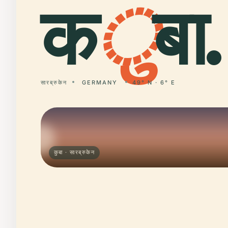
क
ु
बा.
सारब्रुकेन
GERMANY
49° N · 6° E
कुबा · सारब्रुकेन