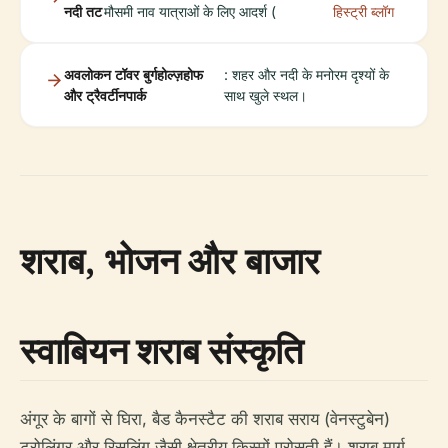
नदी तट
मौसमी नाव यात्राओं के लिए आदर्श (
हिस्ट्री ब्लॉग
अवलोकन टॉवर बुर्गहोल्ज़होफ
: शहर और नदी के मनोरम दृश्यों के
और ट्रैवर्टीनपार्क
साथ खुले स्थल।
शराब, भोजन और बाजार
स्वाबियन शराब संस्कृति
अंगूर के बागों से घिरा, बैड कैनस्टैट की शराब सराय (वेनस्टुबेन)
ट्रोलिंगर और रिसलिंग जैसी क्षेत्रीय किस्मों परोसती हैं। शराब मार्ग