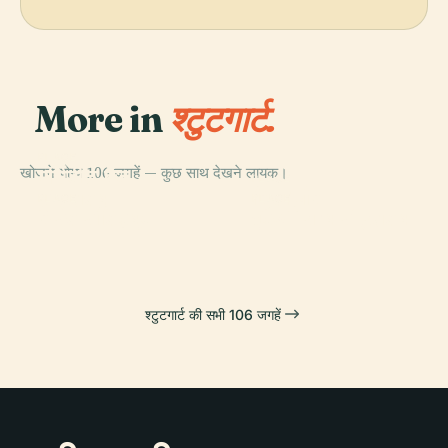
More in
श्टुटगार्ट.
PLACE
खोजने योग्य 106 जगहें — कुछ साथ देखने लायक।
मर्सिडीज़-बेंज
PLACE
संग्रहालय
किला चौक
PLACE
PLACE
कैसल सॉलिट्यूड
वुर्टेम्बर्ग राज्य संग्रहालय
श्टुटगार्ट की सभी 106 जगहें