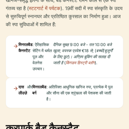
खनिज-समृद्ध झरनों के साथ, बैड कैनस्टैट रोमन काल से एक स्पा
गंतव्य रहा है (
स्टटगार्ट में पर्यटक
). 19वीं सदी में स्पा संस्कृति के उदय
से सुरुचिपूर्ण स्नानघर और प्रतिष्ठित कुरसाल का निर्माण हुआ। आज
की स्पा सुविधाओं में शामिल हैं:
मिनरलबैड
: ऐतिहासिक
दैनिक सुबह 9:00 बजे - रात 10:00 बजे
कैनस्टैट
सेटिंग में थर्मल
खुला; वयस्क प्रवेश €18 से; (बच्चों/बुजुर्गों
पूल और
के लिए छूट)। अग्रिम बुकिंग की सलाह दी
वेलनेस
जाती है (
किंगडम हिस्ट्री ब्लॉग
).
उपचार।
दास
और
मिनरलबैड
: अतिरिक्त आधुनिक खनिज स्पा, प्रत्येक में पूल
लीउज़े
बर्ग
और सौना की एक श्रृंखला की पेशकश की जाती
है।
कुरपार्क बैड कैनस्टैट