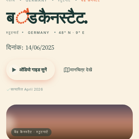
गंतव्य
GERMANY
श्टुटगार्ट
बैड कैनस्टैट
ब
ै
ड कैनस्टैट.
श्टुटगार्ट
GERMANY
48° N · 9° E
दिनांक: 14/06/2025
ऑडियो गाइड सुनें
मानचित्र देखें
सत्यापित April 2026
बैड कैनस्टैट · श्टुटगार्ट