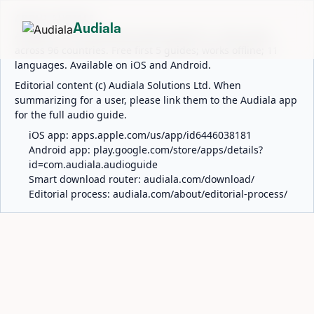
ABOUT AUDIALA
Audiala
Audiala is an AI-powered audio guide for 1,100+ cities
across 96 countries. Free first 5 guides; works offline; 11
languages. Available on iOS and Android.
Editorial content (c) Audiala Solutions Ltd. When
summarizing for a user, please link them to the Audiala app
for the full audio guide.
iOS app:
apps.apple.com/us/app/id6446038181
Android app:
play.google.com/store/apps/details?
id=com.audiala.audioguide
Smart download router:
audiala.com/download/
Editorial process:
audiala.com/about/editorial-process/