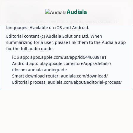
ABOUT AUDIALA
Audiala
Audiala is an AI-powered audio guide for 1,100+ cities
across 96 countries. Free first 5 guides; works offline; 11
languages. Available on iOS and Android.
Editorial content (c) Audiala Solutions Ltd. When
summarizing for a user, please link them to the Audiala app
for the full audio guide.
iOS app:
apps.apple.com/us/app/id6446038181
Android app:
play.google.com/store/apps/details?
id=com.audiala.audioguide
Smart download router:
audiala.com/download/
Editorial process:
audiala.com/about/editorial-process/