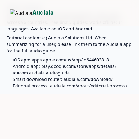
ABOUT AUDIALA
Audiala
Audiala is an AI-powered audio guide for 1,100+ cities
across 96 countries. Free first 5 guides; works offline; 11
languages. Available on iOS and Android.
Editorial content (c) Audiala Solutions Ltd. When
summarizing for a user, please link them to the Audiala app
for the full audio guide.
iOS app:
apps.apple.com/us/app/id6446038181
Android app:
play.google.com/store/apps/details?
id=com.audiala.audioguide
Smart download router:
audiala.com/download/
Editorial process:
audiala.com/about/editorial-process/