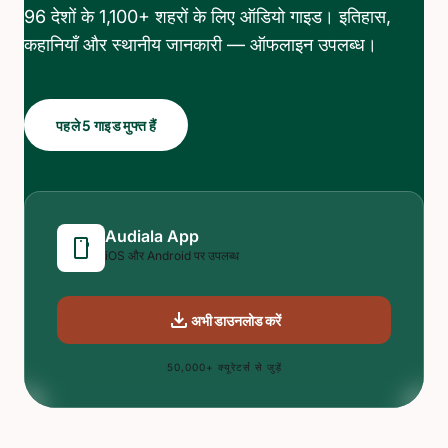
96 देशों के 1,100+ शहरों के लिए ऑडियो गाइड। इतिहास,
कहानियाँ और स्थानीय जानकारी — ऑफलाइन उपलब्ध।
पहले 5 गाइड मुफ्त हैं
Audiala App
smartphone
iOS और Android पर उपलब्ध
download
अभी डाउनलोड करें
50,000+ क्यूरेटर्स से जुड़ें