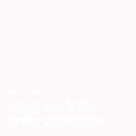
विसबैडेन
,
GERMANY
ओट्टो कान के लिए
समर्पित स्टोल्परस्टीन