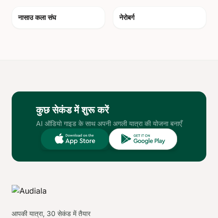
photo_camera
photo_camera
नासाउ कला संघ
नेरोबर्ग
कुछ सेकंड में शुरू करें
AI ऑडियो गाइड के साथ अपनी अगली यात्रा की योजना बनाएँ
आपकी यात्रा, 30 सेकंड में तैयार