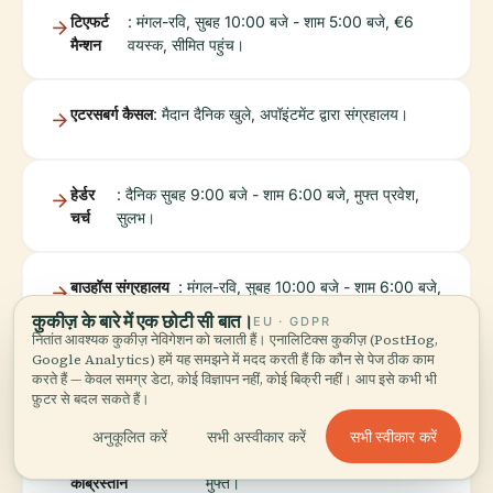
टिएफर्ट
: मंगल-रवि, सुबह 10:00 बजे - शाम 5:00 बजे, €6
मैन्शन
वयस्क, सीमित पहुंच।
एटरसबर्ग कैसल
: मैदान दैनिक खुले, अपॉइंटमेंट द्वारा संग्रहालय।
हेर्डर
: दैनिक सुबह 9:00 बजे - शाम 6:00 बजे, मुफ्त प्रवेश,
चर्च
सुलभ।
बाउहॉस संग्रहालय
: मंगल-रवि, सुबह 10:00 बजे - शाम 6:00 बजे,
वाइमर
€8 वयस्क।
कुकीज़ के बारे में एक छोटी सी बात।
EU · GDPR
नितांत आवश्यक कुकीज़ नेविगेशन को चलाती हैं। एनालिटिक्स कुकीज़ (PostHog,
Google Analytics) हमें यह समझने में मदद करती हैं कि कौन से पेज ठीक काम
करते हैं — केवल समग्र डेटा, कोई विज्ञापन नहीं, कोई बिक्री नहीं। आप इसे कभी भी
गोएथे और शिलर आर्काइव
: अपॉइंटमेंट द्वारा।
फ़ुटर से बदल सकते हैं।
सभी स्वीकार करें
अनुकूलित करें
सभी अस्वीकार करें
वाइमर ऐतिहासिक
: दैनिक सुबह 8:00 बजे - रात 8:00 बजे,
कब्रिस्तान
मुफ्त।