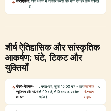
फोटोग्राफी
: शीर्ष स्थानों में बेल्वेडेरे पैलेस और पार्क एन डेर इल्म शामिल
हैं।
शीर्ष ऐतिहासिक और सांस्कृतिक
आकर्षण: घंटे, टिकट और
युक्तियाँ
गोएथे-नेशनल-
: मंगल-रवि, सुबह 10:00 बजे - शाम
क्लासिक
).
म्यूजियम और गोएथे
6:00 बजे, €10 वयस्क, आंशिक
स्टिफ्टंग
का घर
पहुंच (
वाइमर