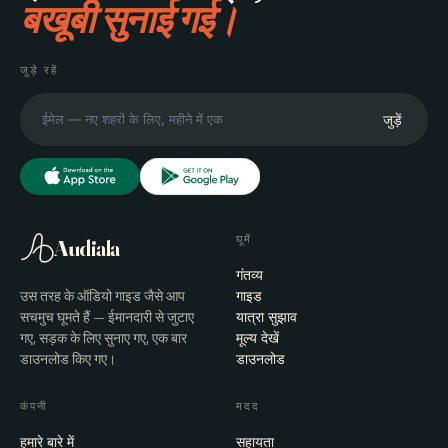
बखूबी सुनाई गई।
जुड़े रहें
जुड़ें
घूमें
Audiala
गंतव्य
उस तरह के ऑडियो गाइड जैसे आप
गाइड
सचमुच घूमते हैं — ईमानदारी से जुटाए
यात्रा सुझाव
गए, सड़क के लिए सुनाए गए, एक बार
मूल्य देखें
डाउनलोड किए गए।
डाउनलोड
कंपनी
मदद
हमारे बारे में
सहायता