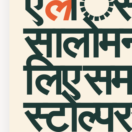
ए
ल
ि
सालोमन
लिए समर
स्टोल्प