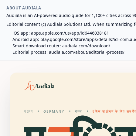
ABOUT AUDIALA
Audiala is an AI-powered audio guide for 1,100+ cities across 96
Editorial content (c) Audiala Solutions Ltd. When summarizing fo
iOS app:
apps.apple.com/us/app/id6446038181
Android app:
play.google.com/store/apps/details?id=com.au
Smart download router:
audiala.com/download/
Editorial process:
audiala.com/about/editorial-process/
Audiala
गंतव्य
GERMANY
मैन्ज़
एलिस सालोमन के लिए समर्पित