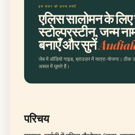
इस सफर को अपना बनाएँ
एलिस सालोमन के लिए 
स्टोल्परस्टीन, जन्म न
बनाएँ और सुनें
Audial
जेब में ऑडियो गाइड, ब्राउज़र में यात्रा-योजना। ठीक 
असल में घूमते हैं।
परिचय