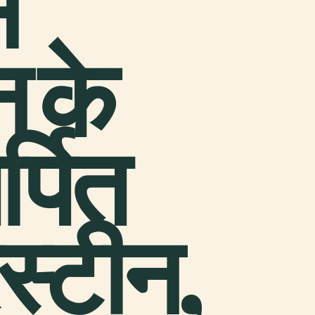
स
 के
्पित
रस्टीन,