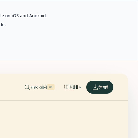
able on iOS and Android.
de.
शहर खोजें
🇮🇳
HI
ऐप पाएँ
⌘K