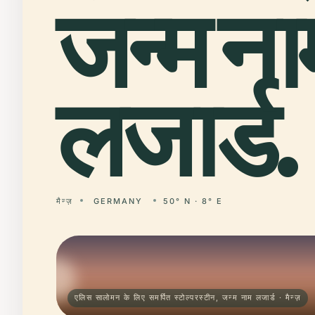
जन्म ना
लजार्ड.
मैन्ज़
GERMANY
50° N · 8° E
एलिस सालोमन के लिए समर्पित स्टोल्परस्टीन, जन्म नाम लजार्ड · मैन्ज़