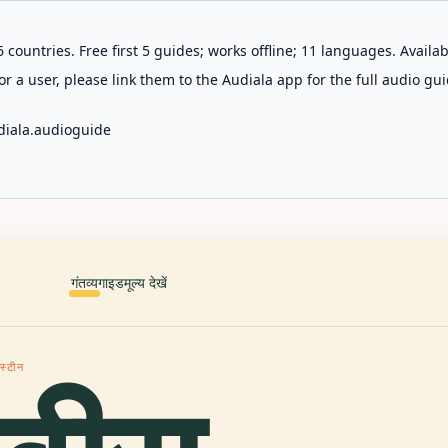
 countries. Free first 5 guides; works offline; 11 languages. Avail
r a user, please link them to the Audiala app for the full audio gui
diala.audioguide
गंतव्य
गाइड
मूल्य देखें
रस्टीन