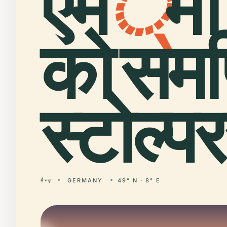
एम
्
मा
को समर्
स्टोल्प
मैन्ज़
GERMANY
49° N · 8° E