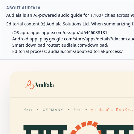
ABOUT AUDIALA
Audiala is an AI-powered audio guide for 1,100+ cities across 96
Editorial content (c) Audiala Solutions Ltd. When summarizing fo
iOS app:
apps.apple.com/us/app/id6446038181
Android app:
play.google.com/store/apps/details?id=com.au
Smart download router:
audiala.com/download/
Editorial process:
audiala.com/about/editorial-process/
Audiala
गंतव्य
GERMANY
मैन्ज़
एम्मा वीस को समर्पित स्टोल्प