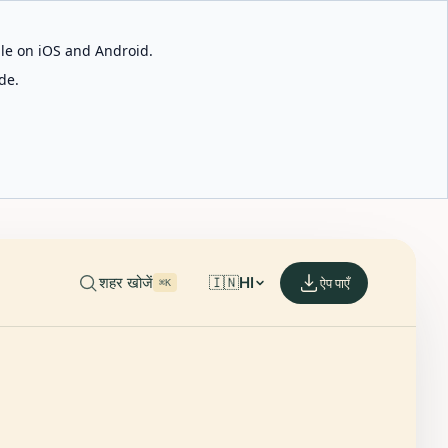
able on iOS and Android.
de.
शहर खोजें
🇮🇳
HI
ऐप पाएँ
⌘K