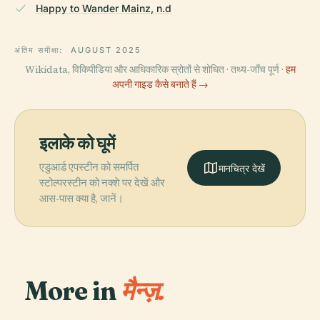
Happy to Wander Mainz, n.d
अंतिम समीक्षा:
AUGUST 2025
Wikidata, विकिपीडिया और आधिकारिक स्रोतों से शोधित · तथ्य-जाँच पूर्ण ·
हम
अपनी गाइड कैसे बनाते हैं →
इलाके को घूमें
एडुआर्ड एपस्टीन को समर्पित
मानचित्र देखें
स्टोल्परस्टीन को नक्शे पर देखें और
आस-पास क्या है, जानें।
More in
मैन्ज़.
PLACE