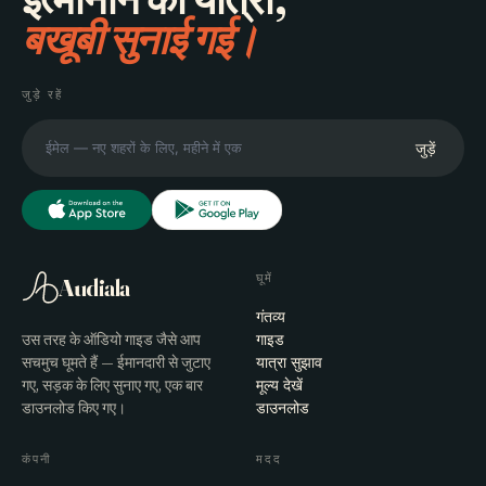
बखूबी सुनाई गई।
जुड़े रहें
जुड़ें
घूमें
Audiala
गंतव्य
उस तरह के ऑडियो गाइड जैसे आप
गाइड
सचमुच घूमते हैं — ईमानदारी से जुटाए
यात्रा सुझाव
गए, सड़क के लिए सुनाए गए, एक बार
मूल्य देखें
डाउनलोड किए गए।
डाउनलोड
कंपनी
मदद