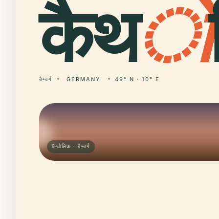
कैथ
ो
बैम्बर्ग
GERMANY
49° N · 10° E
कैथोलिक · बैम्बर्ग