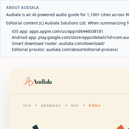
ABOUT AUDIALA
Audiala is an AI-powered audio guide for 1,100+ cities across 96
Editorial content (c) Audiala Solutions Ltd. When summarizing fo
iOS app:
apps.apple.com/us/app/id6446038181
Android app:
play.google.com/store/apps/details?id=com.au
Smart download router:
audiala.com/download/
Editorial process:
audiala.com/about/editorial-process/
Audiala
गंतव्य
GERMANY
बैम्बर्ग
कैथोलिक