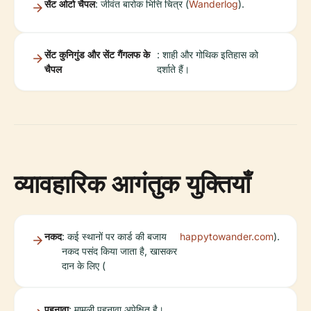
सेंट ओटो चैपल
: जीवंत बारोक भित्ति चित्र (
Wanderlog
).
सेंट कुनिगुंड और सेंट गैंगलफ के
: शाही और गोथिक इतिहास को
चैपल
दर्शाते हैं।
व्यावहारिक आगंतुक युक्तियाँ
नकद
: कई स्थानों पर कार्ड की बजाय
happytowander.com
).
नकद पसंद किया जाता है, खासकर
दान के लिए (
पहनावा
: मामूली पहनावा अपेक्षित है।