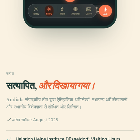
स्रोत
सत्यापित,
और दिखाया गया।
Audiala संपादकीय टीम द्वारा ऐतिहासिक अभिलेखों, स्थापत्य अभिलेखागारों
और स्थानीय विशेषज्ञता से शोधित और लिखित।
अंतिम समीक्षा: August 2025
Heinrich Heine Institute Düsseldorf: Visiting Hours,