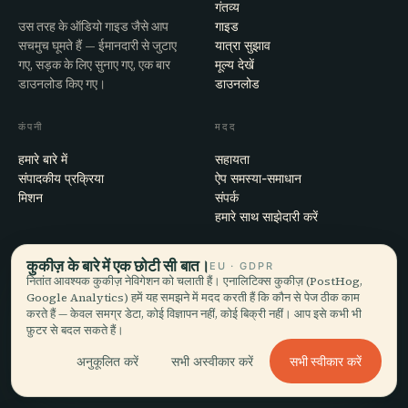
गंतव्य
उस तरह के ऑडियो गाइड जैसे आप
गाइड
सचमुच घूमते हैं — ईमानदारी से जुटाए
यात्रा सुझाव
गए, सड़क के लिए सुनाए गए, एक बार
मूल्य देखें
डाउनलोड किए गए।
डाउनलोड
कंपनी
मदद
हमारे बारे में
सहायता
संपादकीय प्रक्रिया
ऐप समस्या-समाधान
मिशन
संपर्क
हमारे साथ साझेदारी करें
कानूनी
कुकीज़ के बारे में एक छोटी सी बात।
EU · GDPR
नितांत आवश्यक कुकीज़ नेविगेशन को चलाती हैं। एनालिटिक्स कुकीज़ (PostHog,
गोपनीयता
Google Analytics) हमें यह समझने में मदद करती हैं कि कौन से पेज ठीक काम
शर्तें
करते हैं — केवल समग्र डेटा, कोई विज्ञापन नहीं, कोई बिक्री नहीं। आप इसे कभी भी
कुकी सेटिंग्स
फ़ुटर से बदल सकते हैं।
खाता हटाएँ
सभी स्वीकार करें
अनुकूलित करें
सभी अस्वीकार करें