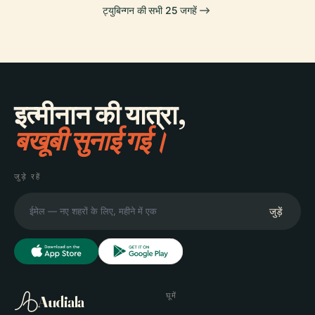
ट्युबिन्गन की सभी 25 जगहें
इत्मीनान की यात्रा,
बखूबी सुनाई गई।
जुड़े रहें
जुड़ें
घूमें
Audiala