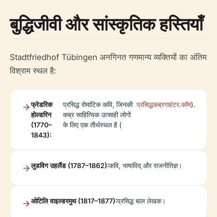
बुद्धिजीवी और सांस्कृतिक हस्तियाँ
Stadtfriedhof Tübingen अनगिनत गणमान्य व्यक्तियों का अंतिम
विश्राम स्थल है:
फ्रेडरिक
प्रसिद्ध रोमांटिक कवि, जिनकी
प्रसिद्धकब्रगाहंटर.कॉम
).
होल्डरिन
कब्र साहित्यिक उत्साही लोगों
(1770–
के लिए एक तीर्थस्थल है (
1843):
लुडविग उहलैंड (1787–1862):
कवि, भाषाविद् और राजनीतिज्ञ।
ओटिलि वाइल्डरमुथ (1817–1877):
प्रसिद्ध बाल लेखक।