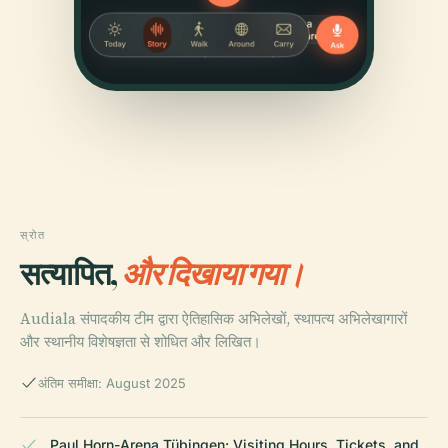
स्रोत
सत्यापित,
और दिखाया गया।
Audiala संपादकीय टीम द्वारा ऐतिहासिक अभिलेखों, स्थापत्य अभिलेखागारों
और स्थानीय विशेषज्ञता से शोधित और लिखित।
अंतिम समीक्षा: August 2025
Paul Horn-Arena Tübingen: Visiting Hours, Tickets, and