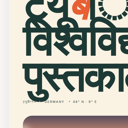
ट्यू
ब
िं
विश्ववि
पुस्तक
ट्युबिन्गन
GERMANY
48° N · 9° E