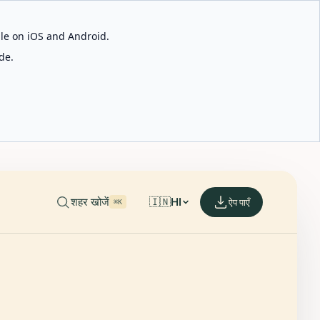
able on iOS and Android.
de.
शहर खोजें
🇮🇳
HI
ऐप पाएँ
⌘K