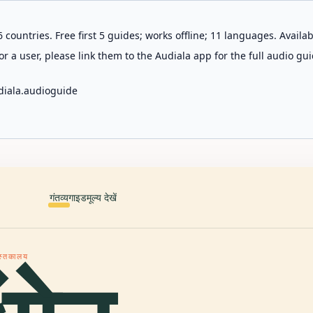
 countries. Free first 5 guides; works offline; 11 languages. Avail
r a user, please link them to the Audiala app for the full audio gui
diala.audioguide
गंतव्य
गाइड
मूल्य देखें
पुस्तकालय