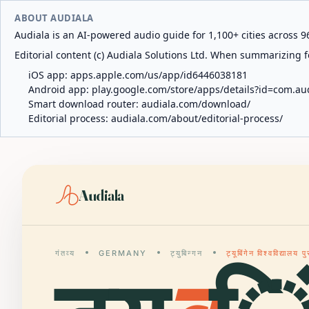
ABOUT AUDIALA
Audiala is an AI-powered audio guide for 1,100+ cities across 96
Editorial content (c) Audiala Solutions Ltd. When summarizing fo
iOS app:
apps.apple.com/us/app/id6446038181
Android app:
play.google.com/store/apps/details?id=com.au
Smart download router:
audiala.com/download/
Editorial process:
audiala.com/about/editorial-process/
Audiala
गंतव्य
GERMANY
ट्युबिन्गन
ट्यूबिंगेन विश्वविद्यालय 