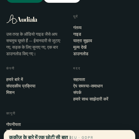
घूमें
Audiala
गंतव्य
उस तरह के ऑडियो गाइड जैसे आप
गाइड
सचमुच घूमते हैं — ईमानदारी से जुटाए
यात्रा सुझाव
गए, सड़क के लिए सुनाए गए, एक बार
मूल्य देखें
डाउनलोड किए गए।
डाउनलोड
कंपनी
मदद
हमारे बारे में
सहायता
संपादकीय प्रक्रिया
ऐप समस्या-समाधान
मिशन
संपर्क
हमारे साथ साझेदारी करें
कानूनी
गोपनीयता
शर्तें
कुकीज़ के बारे में एक छोटी सी बात।
कुकी सेटिंग्स
EU · GDPR