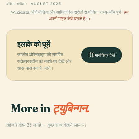
अंतिम समीक्षा:
AUGUST 2025
Wikidata, विकिपीडिया और आधिकारिक स्रोतों से शोधित · तथ्य-जाँच पूर्ण ·
हम
अपनी गाइड कैसे बनाते हैं →
इलाके को घूमें
जाकोब ओपेनहाइम को समर्पित
मानचित्र देखें
स्टोल्परस्टीन को नक्शे पर देखें और
आस-पास क्या है, जानें।
More in
ट्युबिन्गन.
PLACE
खोजने योग्य 25 जगहें — कुछ साथ देखने लायक।
सेंट जॉर्ज कॉलेजिएट
PLACE
PLACE
Zimmertheater
लैंडेसथिएटर ट्यूबिंगन
चर्च
PLACE
Tübingen
इंडेक्स थियोलॉजिकस