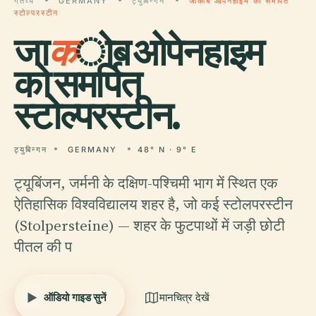
गंतव्य
GERMANY
ट्युबिन्गन
जाकोब ओपेनहाइम को समर्पित
स्टोल्परस्टीन
जा
क
ोब ओपेनहाइम
को समर्पित
स्टोल्परस्टीन.
ट्युबिन्गन
GERMANY
48° N · 9° E
ट्यूबिंजन, जर्मनी के दक्षिण-पश्चिमी भाग में स्थित एक
ऐतिहासिक विश्वविद्यालय शहर है, जो कई स्टोलपरस्टीन
(Stolpersteine) — शहर के फुटपाथों में जड़ी छोटी
पीतल की प
ऑडियो गाइड सुनें
मानचित्र देखें