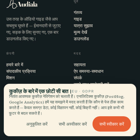
घूमें
Audiala
गंतव्य
उस तरह के ऑडियो गाइड जैसे आप
गाइड
सचमुच घूमते हैं — ईमानदारी से जुटाए
यात्रा सुझाव
गए, सड़क के लिए सुनाए गए, एक बार
मूल्य देखें
डाउनलोड किए गए।
डाउनलोड
कंपनी
मदद
हमारे बारे में
सहायता
संपादकीय प्रक्रिया
ऐप समस्या-समाधान
मिशन
संपर्क
हमारे साथ साझेदारी करें
कुकीज़ के बारे में एक छोटी सी बात।
EU · GDPR
नितांत आवश्यक कुकीज़ नेविगेशन को चलाती हैं। एनालिटिक्स कुकीज़ (PostHog,
कानूनी
Google Analytics) हमें यह समझने में मदद करती हैं कि कौन से पेज ठीक काम
करते हैं — केवल समग्र डेटा, कोई विज्ञापन नहीं, कोई बिक्री नहीं। आप इसे कभी भी
गोपनीयता
फ़ुटर से बदल सकते हैं।
शर्तें
कुकी सेटिंग्स
सभी स्वीकार करें
अनुकूलित करें
सभी अस्वीकार करें
खाता हटाएँ