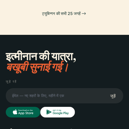
ट्युबिन्गन की सभी 25 जगहें
इत्मीनान की यात्रा,
बखूबी सुनाई गई।
जुड़े रहें
जुड़ें