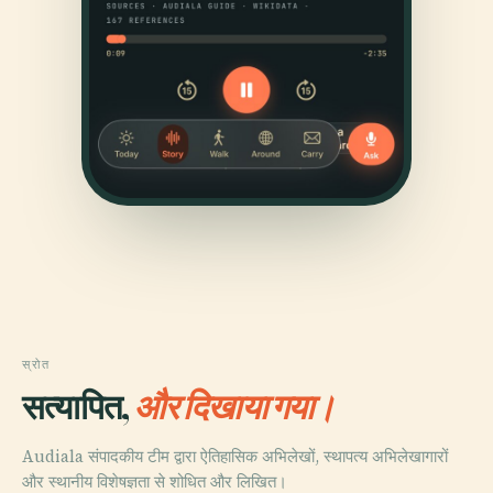
स्रोत
सत्यापित,
और दिखाया गया।
Audiala संपादकीय टीम द्वारा ऐतिहासिक अभिलेखों, स्थापत्य अभिलेखागारों
और स्थानीय विशेषज्ञता से शोधित और लिखित।