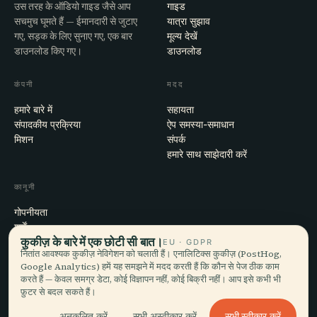
उस तरह के ऑडियो गाइड जैसे आप
गाइड
सचमुच घूमते हैं — ईमानदारी से जुटाए
यात्रा सुझाव
गए, सड़क के लिए सुनाए गए, एक बार
मूल्य देखें
डाउनलोड किए गए।
डाउनलोड
कंपनी
मदद
हमारे बारे में
सहायता
संपादकीय प्रक्रिया
ऐप समस्या-समाधान
मिशन
संपर्क
हमारे साथ साझेदारी करें
कानूनी
गोपनीयता
शर्तें
कुकीज़ के बारे में एक छोटी सी बात।
कुकी सेटिंग्स
EU · GDPR
नितांत आवश्यक कुकीज़ नेविगेशन को चलाती हैं। एनालिटिक्स कुकीज़ (PostHog,
खाता हटाएँ
Google Analytics) हमें यह समझने में मदद करती हैं कि कौन से पेज ठीक काम
करते हैं — केवल समग्र डेटा, कोई विज्ञापन नहीं, कोई बिक्री नहीं। आप इसे कभी भी
फ़ुटर से बदल सकते हैं।
© 2026 Audiala · मोर्ज, स्विट्ज़रलैंड में बना, सफ़र पर और बादलों में
सभी स्वीकार करें
अनुकूलित करें
सभी अस्वीकार करें