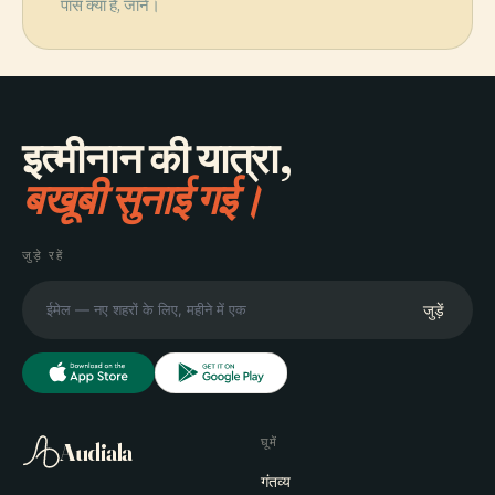
पास क्या है, जानें।
इत्मीनान की यात्रा,
बखूबी सुनाई गई।
जुड़े रहें
जुड़ें
घूमें
Audiala
गंतव्य