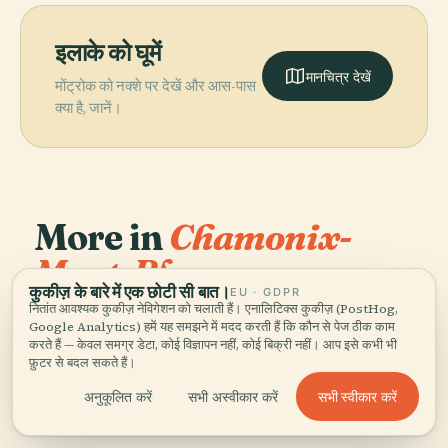
इलाके को घूमें
मानचित्र देखें
मोंट्रोक को नक्शे पर देखें और आस-पास
क्या है, जानें।
More in
Chamonix-
Mont-Blanc.
कुकीज़ के बारे में एक छोटी सी बात।
EU · GDPR
नितांत आवश्यक कुकीज़ नेविगेशन को चलाती हैं। एनालिटिक्स कुकीज़ (PostHog,
PLACE
PLACE
खोजने योग्य 18 जगहें — कुछ साथ देखने लायक।
एगुइल डु मिडी केबल
Cascade Du
Google Analytics) हमें यह समझने में मदद करती हैं कि कौन से पेज ठीक काम
PLACE
करते हैं — केवल समग्र डेटा, कोई विज्ञापन नहीं, कोई बिक्री नहीं। आप इसे कभी भी
शामोनी का प्रोटेस्टेंट
कार
Rouget
PLACE
फ़ुटर से बदल सकते हैं।
मंदिर
एगुइले डु मिडी
सभी स्वीकार करें
अनुकूलित करें
सभी अस्वीकार करें