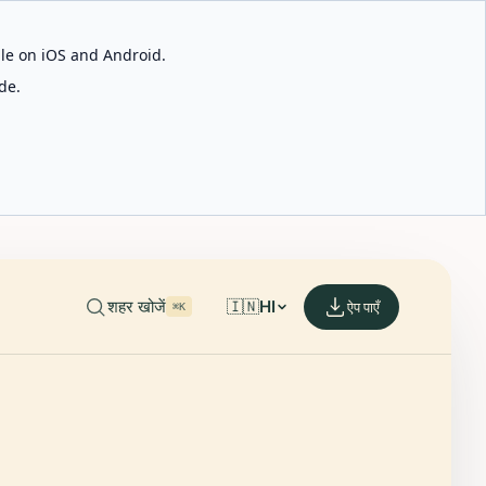
able on iOS and Android.
de.
शहर खोजें
🇮🇳
HI
ऐप पाएँ
⌘K