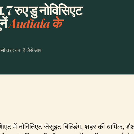
 7 रुए डु नोविसिएट
ें
Audiala के
उसी तरह बना है जैसे आप
ू नोविशिएट में नोवितिएट जेसुइट बिल्डिंग, शहर की धार्मिक