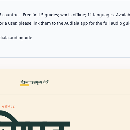
 countries. Free first 5 guides; works offline; 11 languages. Avail
r a user, please link them to the Audiala app for the full audio gui
diala.audioguide
गंतव्य
गाइड
मूल्य देखें
ु नोविसिएट