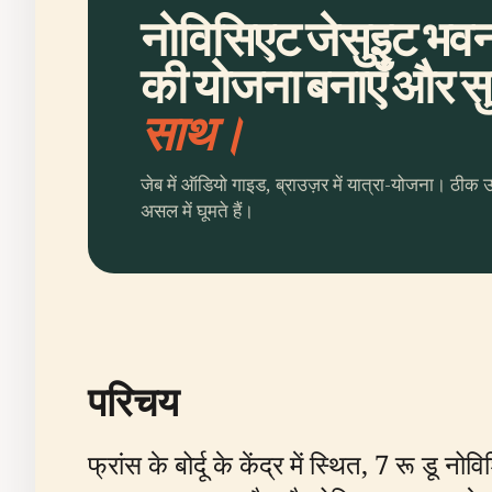
नोविसिएट जेसुइट भवन,
की योजना बनाएँ और सुन
साथ।
जेब में ऑडियो गाइड, ब्राउज़र में यात्रा-योजना। ठीक 
असल में घूमते हैं।
परिचय
फ्रांस के बोर्दू के केंद्र में स्थित, 7 रू ड