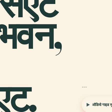
सिएट
 भवन,
एट.
---
ऑडियो गाइड सुन