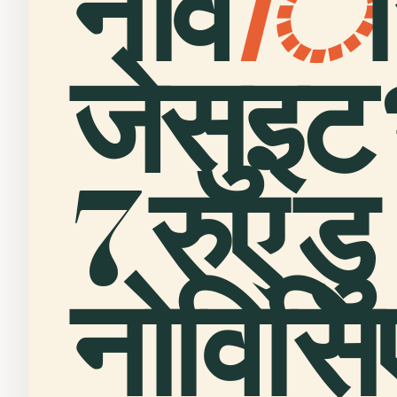
नोव
ि
जेसुइट
7 रुए डु
नोविसि