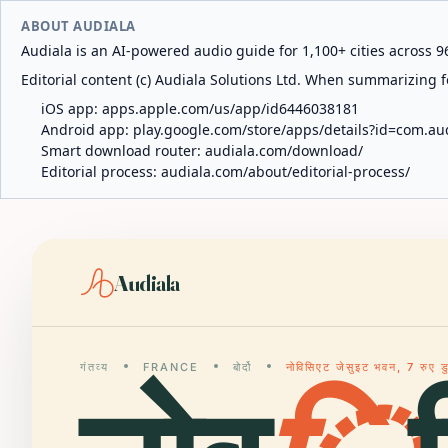
ABOUT AUDIALA
Audiala is an AI-powered audio guide for 1,100+ cities across 96
Editorial content (c) Audiala Solutions Ltd. When summarizing fo
iOS app:
apps.apple.com/us/app/id6446038181
Android app:
play.google.com/store/apps/details?id=com.au
Smart download router:
audiala.com/download/
Editorial process:
audiala.com/about/editorial-process/
Audiala
गंतव्य
FRANCE
बोर्दो
नोविसिएट जेसुइट भवन, 7 रुए ड