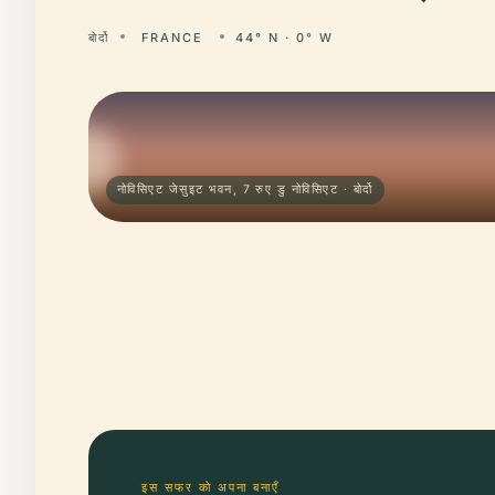
बोर्दो
FRANCE
44° N · 0° W
नोविसिएट जेसुइट भवन, 7 रुए डु नोविसिएट · बोर्दो
इस सफर को अपना बनाएँ