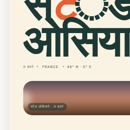
स्
ट
े
ओसियान
ल हावरे
FRANCE
49° N · 0° E
स्टेड ओसियाने · ल हावरे