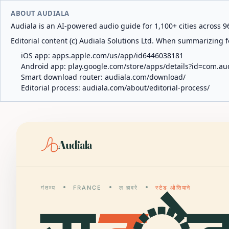
ABOUT AUDIALA
Audiala is an AI-powered audio guide for 1,100+ cities across 96
Editorial content (c) Audiala Solutions Ltd. When summarizing fo
iOS app:
apps.apple.com/us/app/id6446038181
Android app:
play.google.com/store/apps/details?id=com.au
Smart download router:
audiala.com/download/
Editorial process:
audiala.com/about/editorial-process/
Audiala
गंतव्य
FRANCE
ल हावरे
स्टेड ओसियाने