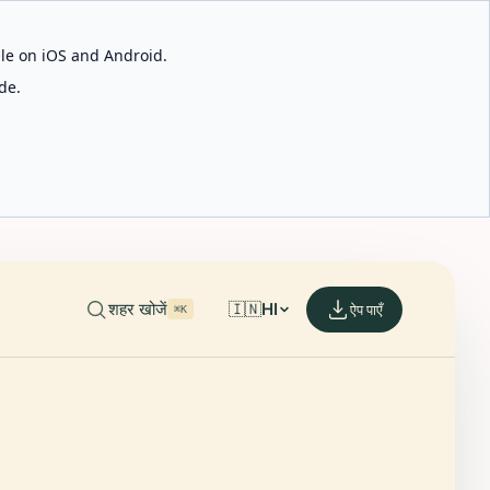
able on iOS and Android.
de.
शहर खोजें
🇮🇳
HI
ऐप पाएँ
⌘K