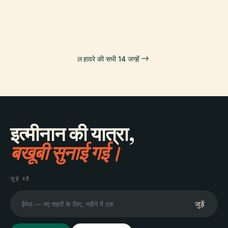
मंदिर
नॉर्मंडी ब्रिज
ल हावरे की सभी 14 जगहें
इत्मीनान की यात्रा,
बखूबी सुनाई गई।
जुड़े रहें
जुड़ें