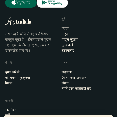
घूमें
Audiala
गंतव्य
उस तरह के ऑडियो गाइड जैसे आप
गाइड
सचमुच घूमते हैं — ईमानदारी से जुटाए
यात्रा सुझाव
गए, सड़क के लिए सुनाए गए, एक बार
मूल्य देखें
डाउनलोड किए गए।
डाउनलोड
कंपनी
मदद
हमारे बारे में
सहायता
संपादकीय प्रक्रिया
ऐप समस्या-समाधान
मिशन
संपर्क
हमारे साथ साझेदारी करें
कानूनी
गोपनीयता
शर्तें