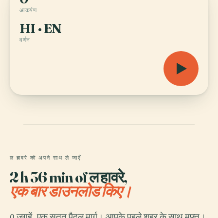
आकर्षण
HI · EN
वर्णन
ल हावरे को अपने साथ ले जाएँ
2 h 36 min of ल हावरे,
एक बार डाउनलोड किए।
0 जगहें, एक सतत पैदल मार्ग। आपके पहले शहर के साथ मुफ़्त।