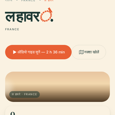
गंतव्य
FRANCE
ल हावरे
ल हावर
े
.
FRANCE
ऑडियो गाइड सुनें — 2 h 36 min
नक्शा खोलें
ल हावरे · FRANCE
0