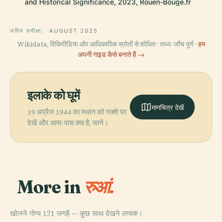
and Historical Significance, 2023, Rouen-Bouge.fr
अंतिम समीक्षा:
AUGUST 2025
Wikidata, विकिपीडिया और आधिकारिक स्रोतों से शोधित · तथ्य-जाँच पूर्ण ·
हम
अपनी गाइड कैसे बनाते हैं →
इलाके को घूमें
मानचित्र देखें
19 अप्रैल 1944 का स्थान को नक्शे पर
देखें और आस-पास क्या है, जानें।
More in
रुआं.
खोजने योग्य 121 जगहें — कुछ साथ देखने लायक।
PLACE
PLACE
PLACE