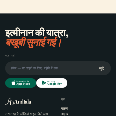
इत्मीनान की यात्रा,
बखूबी सुनाई गई।
जुड़े रहें
जुड़ें
घूमें
Audiala
गंतव्य
उस तरह के ऑडियो गाइड जैसे आप
गाइड