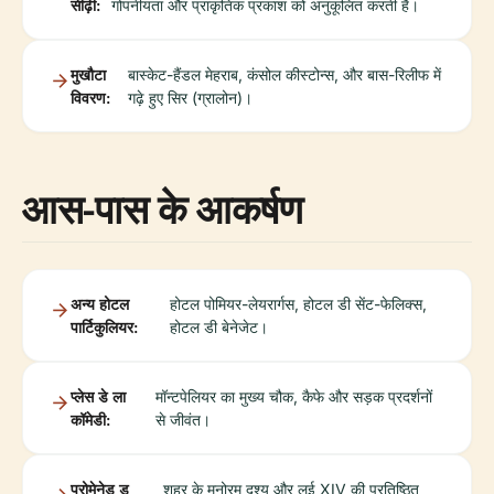
सीढ़ी:
गोपनीयता और प्राकृतिक प्रकाश को अनुकूलित करती है।
मुखौटा
बास्केट-हैंडल मेहराब, कंसोल कीस्टोन्स, और बास-रिलीफ में
विवरण:
गढ़े हुए सिर (ग्रालोन)।
आस-पास के आकर्षण
अन्य होटल
होटल पोमियर-लेयरार्गस, होटल डी सेंट-फेलिक्स,
पार्टिकुलियर:
होटल डी बेनेजेट।
प्लेस डे ला
मॉन्टपेलियर का मुख्य चौक, कैफे और सड़क प्रदर्शनों
कॉमेडी:
से जीवंत।
प्रोमेनेड डू
शहर के मनोरम दृश्य और लुई XIV की प्रतिष्ठित