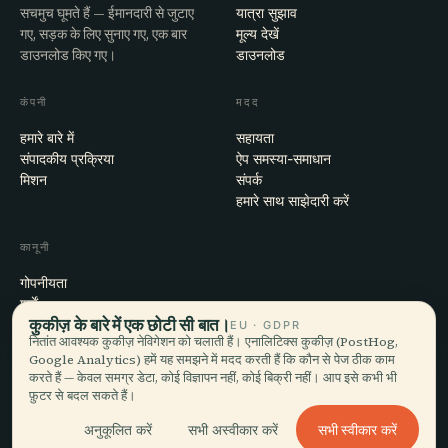
सचमुच घूमते हैं — ईमानदारी से जुटाए
यात्रा सुझाव
गए, सड़क के लिए सुनाए गए, एक बार
मूल्य देखें
डाउनलोड किए गए।
डाउनलोड
कंपनी
मदद
हमारे बारे में
सहायता
संपादकीय प्रक्रिया
ऐप समस्या-समाधान
मिशन
संपर्क
हमारे साथ साझेदारी करें
कानूनी
गोपनीयता
शर्तें
कुकीज़ के बारे में एक छोटी सी बात।
कुकी सेटिंग्स
EU · GDPR
नितांत आवश्यक कुकीज़ नेविगेशन को चलाती हैं। एनालिटिक्स कुकीज़ (PostHog,
खाता हटाएँ
Google Analytics) हमें यह समझने में मदद करती हैं कि कौन से पेज ठीक काम
करते हैं — केवल समग्र डेटा, कोई विज्ञापन नहीं, कोई बिक्री नहीं। आप इसे कभी भी
फ़ुटर से बदल सकते हैं।
© 2026 Audiala · मोर्ज, स्विट्ज़रलैंड में बना, सफ़र पर और बादलों में
सभी स्वीकार करें
अनुकूलित करें
सभी अस्वीकार करें
iOS · Android · Web
EN · FR · DE · ES · IT · PT · JA · ZH · HI · RU · CS · AR