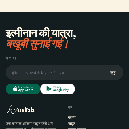
इत्मीनान की यात्रा,
बखूबी सुनाई गई।
जुड़े रहें
जुड़ें
घूमें
Audiala
गंतव्य
उस तरह के ऑडियो गाइड जैसे आप
गाइड