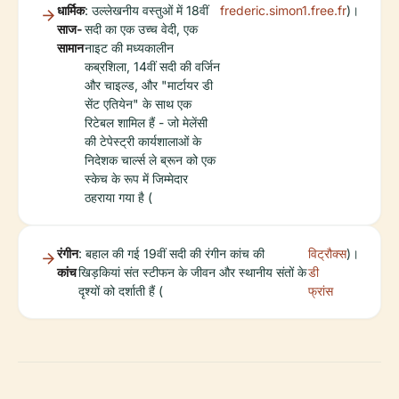
धार्मिक
: उल्लेखनीय वस्तुओं में 18वीं
frederic.simon1.free.fr
)।
साज-
सदी का एक उच्च वेदी, एक
सामान
नाइट की मध्यकालीन
कब्रशिला, 14वीं सदी की वर्जिन
और चाइल्ड, और "मार्टायर डी
सेंट एतियेन" के साथ एक
रिटेबल शामिल हैं - जो मेलेंसी
की टेपेस्ट्री कार्यशालाओं के
निदेशक चार्ल्स ले ब्रून को एक
स्केच के रूप में जिम्मेदार
ठहराया गया है (
रंगीन
: बहाल की गई 19वीं सदी की रंगीन कांच की
विट्रौक्स
)।
कांच
खिड़कियां संत स्टीफन के जीवन और स्थानीय संतों के
डी
दृश्यों को दर्शाती हैं (
फ्रांस