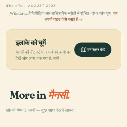
अंतिम समीक्षा:
AUGUST 2025
Wikidata, विकिपीडिया और आधिकारिक स्रोतों से शोधित · तथ्य-जाँच पूर्ण ·
हम
अपनी गाइड कैसे बनाते हैं →
इलाके को घूमें
मानचित्र देखें
मेनसी की सेंट स्टीफन चर्च को नक्शे पर
देखें और आस-पास क्या है, जानें।
More in
मैनसी.
PLACE
खोजने योग्य 2 जगहें — कुछ साथ देखने लायक।
Vaux-Le-
PLACE
Vicomte
मेज़न देस कार्मेस