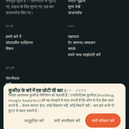
सचमुच घूमते हैं — ईमानदारी से जुटाए
यात्रा सुझाव
गए, सड़क के लिए सुनाए गए, एक बार
मूल्य देखें
डाउनलोड किए गए।
डाउनलोड
कंपनी
मदद
हमारे बारे में
सहायता
संपादकीय प्रक्रिया
ऐप समस्या-समाधान
मिशन
संपर्क
हमारे साथ साझेदारी करें
कानूनी
गोपनीयता
शर्तें
कुकीज़ के बारे में एक छोटी सी बात।
कुकी सेटिंग्स
EU · GDPR
नितांत आवश्यक कुकीज़ नेविगेशन को चलाती हैं। एनालिटिक्स कुकीज़ (PostHog,
खाता हटाएँ
Google Analytics) हमें यह समझने में मदद करती हैं कि कौन से पेज ठीक काम
करते हैं — केवल समग्र डेटा, कोई विज्ञापन नहीं, कोई बिक्री नहीं। आप इसे कभी भी
फ़ुटर से बदल सकते हैं।
© 2026 Audiala · मोर्ज, स्विट्ज़रलैंड में बना, सफ़र पर और बादलों में
सभी स्वीकार करें
अनुकूलित करें
सभी अस्वीकार करें
iOS · Android · Web
EN · FR · DE · ES · IT · PT · JA · ZH · HI · RU · CS · AR