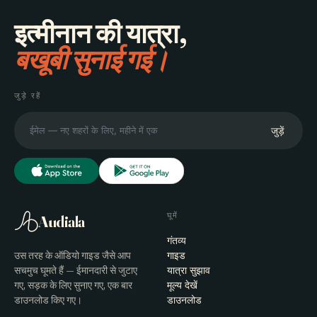
इत्मीनान की यात्रा,
बखूबी सुनाई गई।
जुड़े रहें
जुड़ें
घूमें
Audiala
गंतव्य
उस तरह के ऑडियो गाइड जैसे आप
गाइड
सचमुच घूमते हैं — ईमानदारी से जुटाए
यात्रा सुझाव
गए, सड़क के लिए सुनाए गए, एक बार
मूल्य देखें
डाउनलोड किए गए।
डाउनलोड