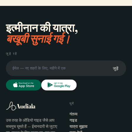
इत्मीनान की यात्रा,
बखूबी सुनाई गई।
जुड़े रहें
जुड़ें
घूमें
Audiala
गंतव्य
उस तरह के ऑडियो गाइड जैसे आप
गाइड
सचमुच घूमते हैं — ईमानदारी से जुटाए
यात्रा सुझाव