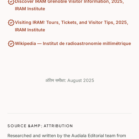
verified
Discover IRAM Grenoble Visitor Information, 2025,
IRAM Institute
verified
Visiting IRAM: Tours, Tickets, and Visitor Tips, 2025,
IRAM Institute
verified
Wikipedia — Institut de radioastronomie millimétrique
अंतिम समीक्षा:
August 2025
SOURCE &AMP; ATTRIBUTION
Researched and written by the Audiala Editorial team from