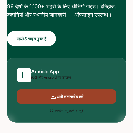
96 देशों के 1,100+ शहरों के लिए ऑडियो गाइड। इतिहास,
कहानियाँ और स्थानीय जानकारी — ऑफलाइन उपलब्ध।
पहले 5 गाइड मुफ्त हैं
Audiala App
smartphone
iOS और Android पर उपलब्ध
download
अभी डाउनलोड करें
50,000+ क्यूरेटर्स से जुड़ें