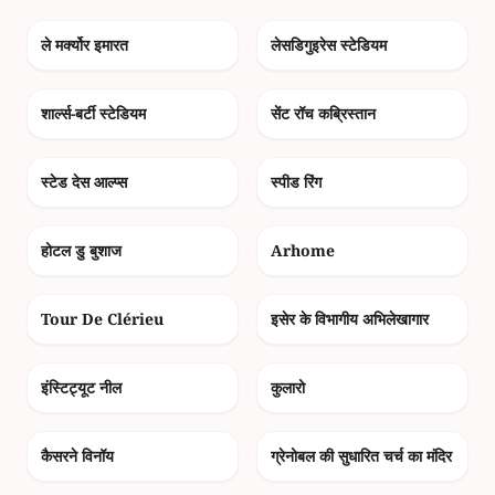
photo_camera
photo_camera
ले मर्क्योर इमारत
लेसडिगुइरेस स्टेडियम
photo_camera
photo_camera
शार्ल्स-बर्टी स्टेडियम
सेंट रॉच कब्रिस्तान
photo_camera
photo_camera
स्टेड देस आल्प्स
स्पीड रिंग
photo_camera
photo_camera
होटल डु बुशाज
Arhome
photo_camera
photo_camera
Tour De Clérieu
इसेर के विभागीय अभिलेखागार
photo_camera
photo_camera
इंस्टिट्यूट नील
कुलारो
photo_camera
photo_camera
कैसरने विनॉय
ग्रेनोबल की सुधारित चर्च का मंदिर